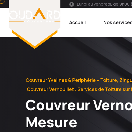
Lundi au vendredi, de 9h00 
Accueil
Nos service
Couvreur Yvelines & Périphérie – Toiture, Zing
Couvreur Vernouillet : Services de Toiture su
Couvreur Vernou
Mesure