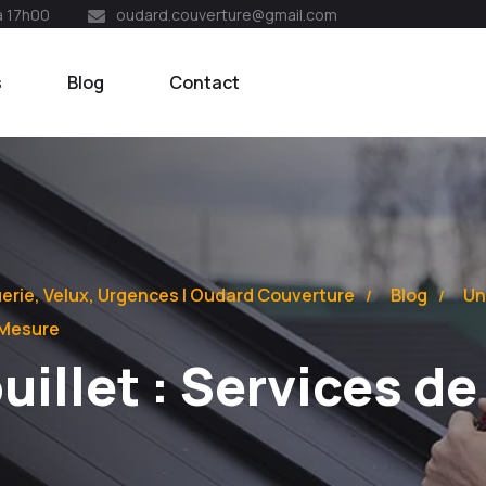
à 17h00
oudard.couverture@gmail.com
s
Blog
Contact
uerie, Velux, Urgences | Oudard Couverture
Blog
Un
r Mesure
illet : Services de