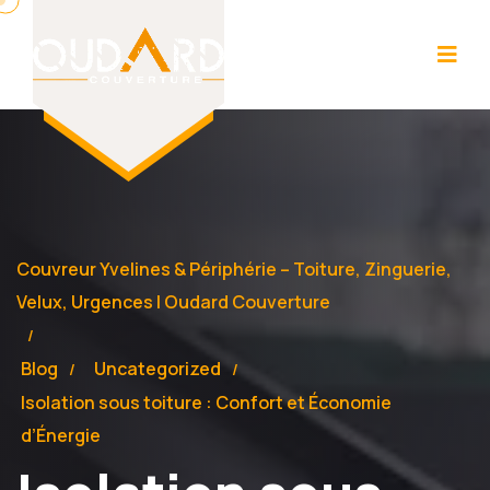
Couvreur Yvelines & Périphérie – Toiture, Zinguerie,
Velux, Urgences | Oudard Couverture
Blog
Uncategorized
Isolation sous toiture : Confort et Économie
d’Énergie