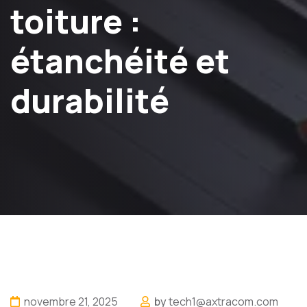
toiture :
étanchéité et
durabilité
novembre 21, 2025
by
tech1@axtracom.com