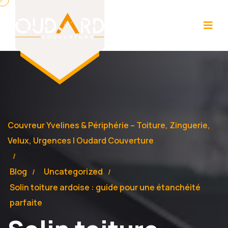
Couvreur Yvelines & Périphérie – Toiture, Zinguerie,
Velux, Urgences | Oudard Couverture
Blog
Uncategorized
Solin toiture ardoise : guide pour une étanchéité
parfaite