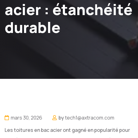
acier : étanchéité
durable
mars 30, 2026
by
tech1@axtracom.com
Les toitures en bac acier ont gagné en popularité pour