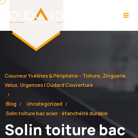
Couvreur Yvelines & Périphérie – Toiture, Zinguerie,
Velux, Urgences | Oudard Couverture
Blog
Uncategorized
Solin toiture bac acier : étanchéité durable
Solin toiture bac