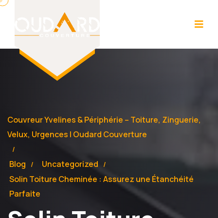
Couvreur Yvelines & Périphérie – Toiture, Zinguerie,
Velux, Urgences | Oudard Couverture
Blog
Uncategorized
Solin Toiture Cheminée : Assurez une Étanchéité
Parfaite