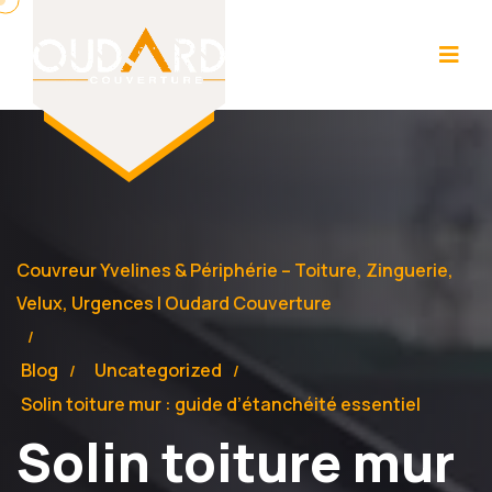
Couvreur Yvelines & Périphérie – Toiture, Zinguerie,
Velux, Urgences | Oudard Couverture
Blog
Uncategorized
Solin toiture mur : guide d’étanchéité essentiel
Solin toiture mur