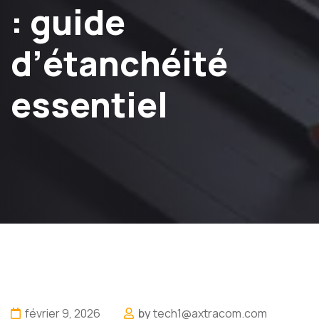
: guide
d’étanchéité
essentiel
février 9, 2026
by
tech1@axtracom.com