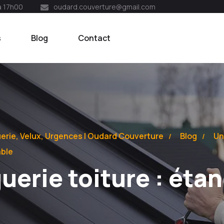
à 17h00
oudard.couverture@gmail.com
s
Blog
Contact
uerie, Velux, Urgences | Oudard Couverture
Blog
Un
able
uerie toiture : éta