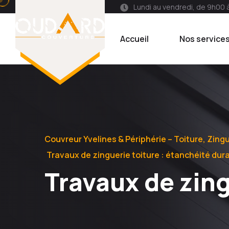
Lundi au vendredi, de 9h00 
Accueil
Nos service
Couvreur Yvelines & Périphérie – Toiture, Zing
Travaux de zinguerie toiture : étanchéité dur
Travaux de zing