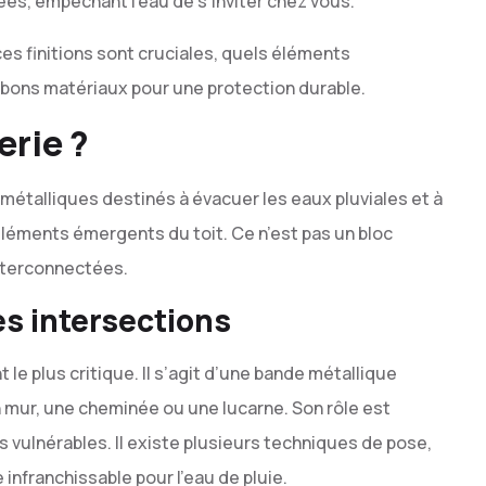
es, empêchant l’eau de s’inviter chez vous.
ces finitions sont cruciales, quels éléments
 bons matériaux pour une protection durable.
rie ?
métalliques destinés à évacuer les eaux pluviales et à
 éléments émergents du toit. Ce n’est pas un bloc
nterconnectées.
es intersections
le plus critique. Il s’agit d’une bande métallique
n mur, une cheminée ou une lucarne. Son rôle est
ns vulnérables. Il existe plusieurs techniques de pose,
 infranchissable pour l’eau de pluie.